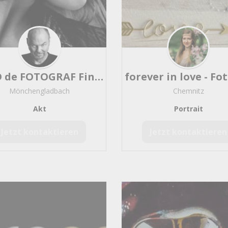
Minnesang
5
ands
4
FRED de FOTOGRAF FineArt PortraitPhotography
Mönchengladbach
Chemnitz
k
2
Akt
Portrait
ut
2
Jetzt kontaktieren
Jetzt kontaktieren
nst