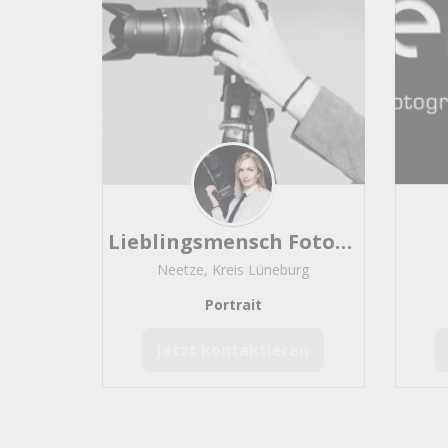
Portraitmaler
168
Schnellzeichner
151
Karikatur
129
Bühnenbild
85
Comic
77
Cartoon
72
Skulptur
61
Graffiti
48
Body Paint
48
Lieblingsmensch Fotoatelier
Bildhauer
47
Neetze, Kreis Lüneburg
Sprayer
42
Aquarell
Portrait
16
Lackierer
14
Jetzt kontaktieren
Handlettering
5
Kalligraphie
2
Scherenschnittkünstler
0
Entertainer und Live Act