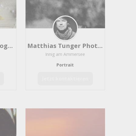
forever in love - Fotografie
Matthias Tunger Photodesign
Innig am Ammersee
Portrait
Jetzt kontaktieren