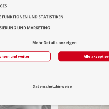
Remscheid
21
GES
Cottbus
21
Fotostudio Belichtungswert
Fotografie Lebens
E FUNKTIONEN UND STATISTIKEN
München
Pinneberg
SIERUNG UND MARKETING
Portrait
Portrait
Jetzt kontaktieren
Jetzt kontaktieren
Mehr Details anzeigen
chern und weiter
Alle akzeptie
auf
11
Datenschutzhinweise
7