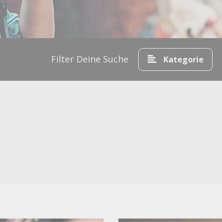
Hamburg
529
München
491
Köln
478
Bremen
301
Düsseldorf
Filter Deine Suche
215
Kategorie
Leipzig
206
Stuttgart
185
Hannover
178
Dresden
176
Nürnberg
113
Dortmund
108
Essen
102
Frankfurt
92
Wien
89
Frankfurt am Main
89
Mannheim
87
Karlsruhe
75