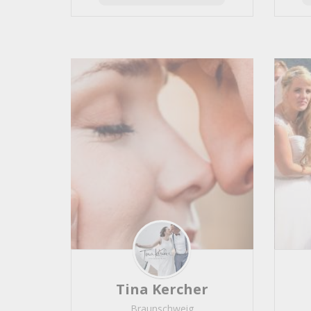
Western
453
Songwriter
446
Solist
246
Akkordeon
191
Producer
181
Background
124
Dudelsack
123
Filmmusik
109
Hintergrund- / Dinnermusik
Cover-/ Revivalbands
103
Tontechnik
95
Unplugged
86
Komponist
83
Schlager
83
Funk / Soul
73
Tanz-/ Unterhaltungsmusik
Tina Kercher
Musical
67
Braunschweig