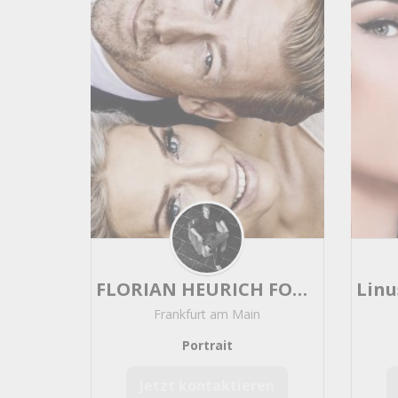
Retuschierer
169
Sport
159
Sedcard
120
Food
96
Luftaufnahmen
70
Luftbilder
44
Musik
Band
2219
Coverband
2046
Partyband
2043
Sänger
869
Coversänger
804
FLORIAN HEURICH FOTOGRAFIE / WWW.FLORIAN-HEURICH.DE
Sängerin
780
Frankfurt am Main
Instrumentalist
685
Musiker
638
Portrait
DJ
569
Jetzt kontaktieren
Country
489