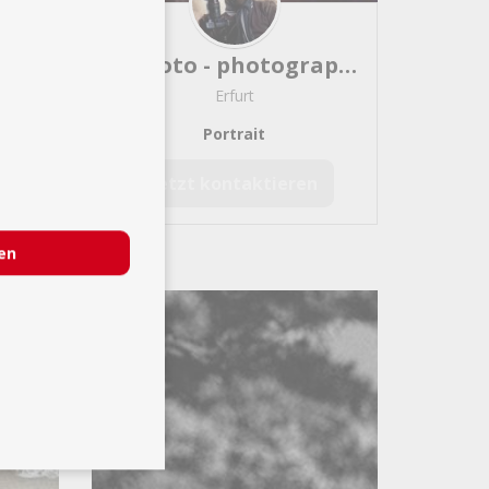
Art
sk.photo - photography by stephan kurzke
Erfurt
Portrait
Jetzt kontaktieren
ren