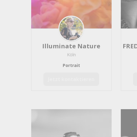
Bossa Nova
5
Mittelalter / Alte Musik / 
HipHop
4
Drehorgel
4
Brass Bands / Marching B
Brasilianische Musik
3
Illuminate Nature
Reggae / Ska
3
Köln
Marschmusik / Militärmusi
Portrait
Ambient / Lounge / Chill O
Samba Musik
1
Jetzt kontaktieren
Forro
1
Dixiebands
1
Panflöte / Querflöte
1
Malerei- und Zeichenku
Gemälde
370
Zeichner
303
Maler
239