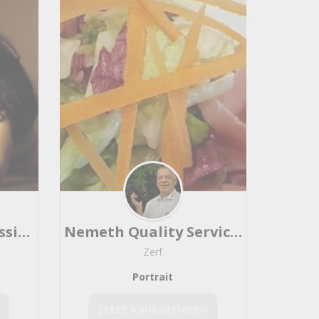
Frank Neßlage - Nessi-Pictures
Nemeth Quality Service Fotodesign und Videodesign
Zerf
Portrait
Jetzt kontaktieren