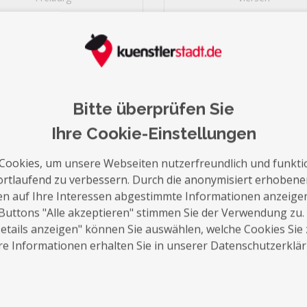
Heilbronn
24
Neuss
Portrait
Portrait
24
Hanau
24
Jetzt kontaktieren
Jetzt kontaktieren
Leverkusen
23
Fürth
23
Norderstedt
23
Bitte überprüfen Sie
Offenbach
23
Witten
Ihre Cookie-Einstellungen
22
Hürth
22
Cookies, um unsere Webseiten nutzerfreundlich und funkti
Herne
22
ortlaufend zu verbessern. Durch die anonymisiert erhoben
Trier
22
en auf Ihre Interessen abgestimmte Informationen anzeige
Hagen
22
Buttons "Alle akzeptieren" stimmen Sie der Verwendung zu.
Meerbusch
22
tails anzeigen" können Sie auswählen, welche Cookies Sie
Konstanz
21
e Informationen erhalten Sie in unserer Datenschutzerklä
Koblenz
21
Ludwigsburg
21
27
Jena
21