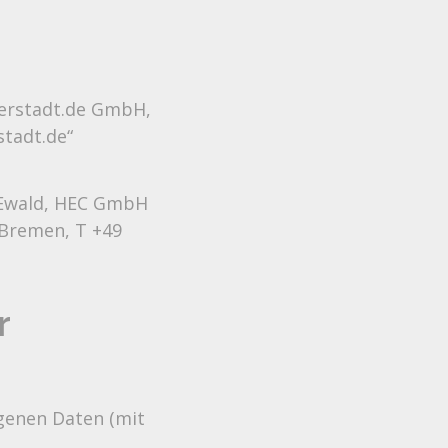
lerstadt.de GmbH,
stadt.de“
 Ewald, HEC GmbH
 Bremen, T +49
r
genen Daten (mit