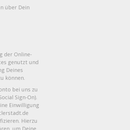
en über Dein
g der Online-
ces genutzt und
ung Deines
zu können.
onto bei uns zu
ocial Sign-On).
ne Einwilligung
lerstadt.de
izieren. Hierzu
ören, um Deine