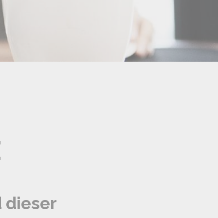
z
 dieser