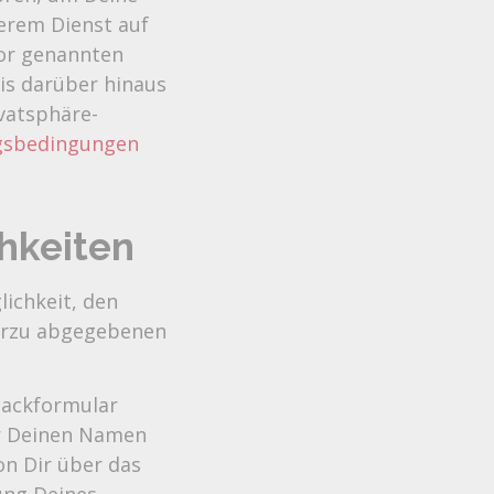
serem Dienst auf
vor genannten
is darüber hinaus
vatsphäre-
gsbedingungen
hkeiten
lichkeit, den
erzu abgegebenen
backformular
ir Deinen Namen
on Dir über das