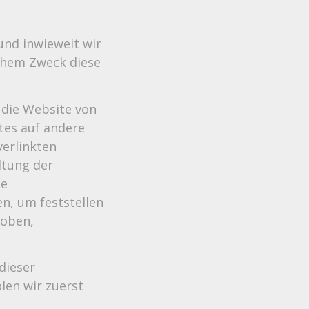
und inwieweit wir
chem Zweck diese
 die Website von
ites auf andere
verlinkten
ltung der
ie
n, um feststellen
hoben,
dieser
len wir zuerst