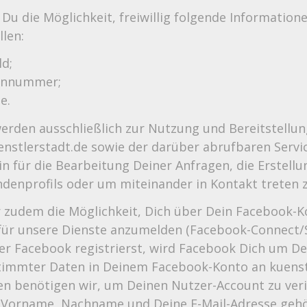
Du die Möglichkeit, freiwillig folgende Information
llen:
ld;
onnummer;
e.
rden ausschließlich zur Nutzung und Bereitstellun
enstlerstadt.de sowie der darüber abrufbaren Servi
in für die Bearbeitung Deiner Anfragen, die Erstell
ndenprofils oder um miteinander in Kontakt treten 
r zudem die Möglichkeit, Dich über Dein Facebook-K
 für unsere Dienste anzumelden (Facebook-Connect/S
r Facebook registrierst, wird Facebook Dich um Dei
timmter Daten in Deinem Facebook-Konto an kuenst
en benötigen wir, um Deinen Nutzer-Account zu verif
n Vorname, Nachname und Deine E-Mail-Adresse geh