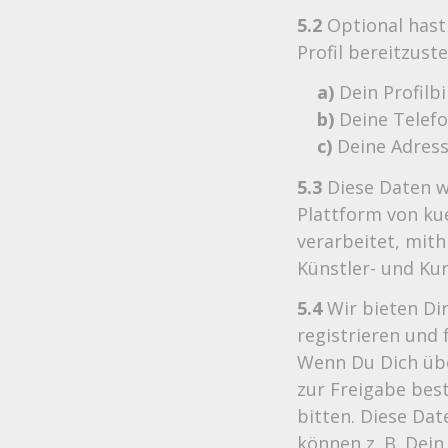
5.2
Optional hast 
Profil bereitzuste
a)
Dein Profilbi
b)
Deine Telef
c)
Deine Adress
5.3
Diese Daten we
Plattform von ku
verarbeitet, mith
Künstler- und Ku
5.4
Wir bieten Di
registrieren und
Wenn Du Dich übe
zur Freigabe bes
bitten. Diese Dat
können z. B. Dei