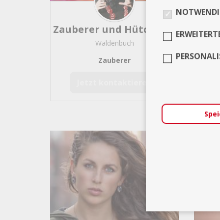
Oldies
22
NOTWENDI
Streicher / Stehgeige
18
Zauberer und Hütchenspieler für Events, Messen... Stuttgart -BW
Dirigent
17
ERWEITERT
Waldenbuch
Gospel
17
PERSONALI
Soul
16
Zauberer
Harfe
13
Jetzt kontaktieren
Saxophon
13
Klassik
11
Weltmusik / Ethno
11
Spei
Instrumentenverleih / -verk
Percussion / Trommler
9
Volksmusik
9
Klassische Musik
8
Disco 70er 80er 90er
8
Irish-/ Scottish-/ Celtic-Folk
RnB
6
Fetenhits / Après Ski
6