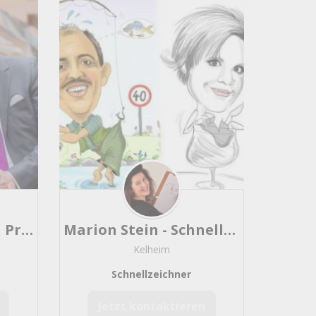
Moderator Stephan Pregizer für Messe, Podium, Tagung, Talk-Show
Marion Stein - Schnellzeichnerin / Karikaturistin, bundesweit, Messe
Kelheim
Schnellzeichner
Jetzt kontaktieren