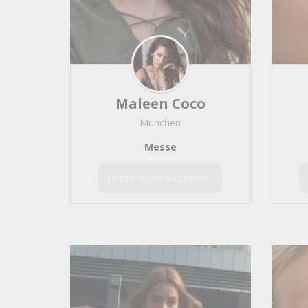
Bossa Nova
5
Mittelalter / Alte Musik / 
HipHop
4
Drehorgel
4
Brass Bands / Marching B
Brasilianische Musik
3
Maleen Coco
Reggae / Ska
3
München
Marschmusik / Militärmusi
Messe
Ambient / Lounge / Chill O
Samba Musik
1
Jetzt kontaktieren
Forro
1
Dixiebands
1
Panflöte / Querflöte
1
Malerei- und Zeichenku
Gemälde
370
Zeichner
303
Maler
239