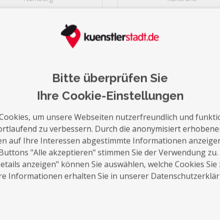
Neuss
24
Hanau
Messe
Messebau / Messetech
24
Heilbronn
24
Jetzt kontaktieren
Jetzt kontaktieren
Leverkusen
23
Fürth
23
Norderstedt
23
Bitte überprüfen Sie
Offenbach
23
Hürth
Ihre Cookie-Einstellungen
22
Witten
22
Cookies, um unsere Webseiten nutzerfreundlich und funkti
Herne
22
ortlaufend zu verbessern. Durch die anonymisiert erhoben
Trier
22
en auf Ihre Interessen abgestimmte Informationen anzeige
Hagen
22
Buttons "Alle akzeptieren" stimmen Sie der Verwendung zu.
Meerbusch
22
tails anzeigen" können Sie auswählen, welche Cookies Sie
Konstanz
21
e Informationen erhalten Sie in unserer Datenschutzerklä
Ludwigsburg
21
Koblenz
21
27
Jena
21