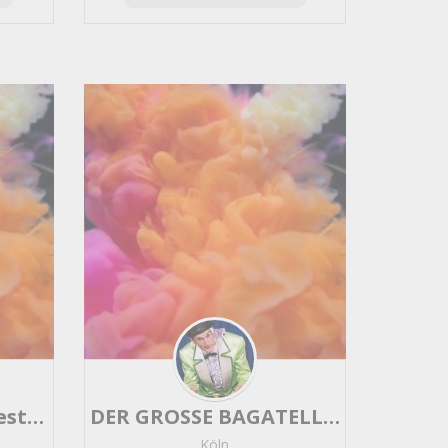
artek messebau - Gestaltung Konzeption Realisierung
DER GROSSE BAGATELLO - Messe Künstler, Hütchenspieler & Zauberer
Köln