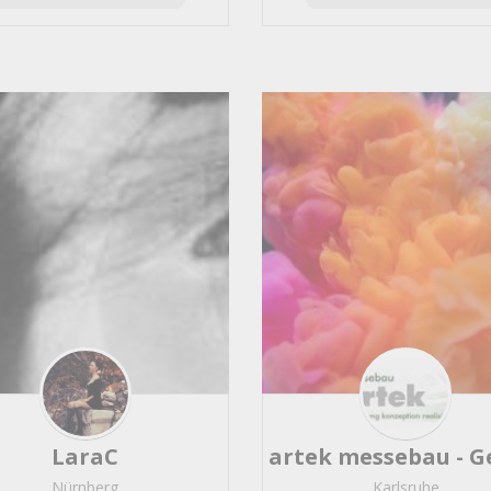
Regensburg
44
Magdeburg
43
Kiel
43
Rostock
39
Saarbrücken
37
Halle
36
Osnabrück
34
Braunschweig
33
lübeck
32
107
Würzburg
32
Kassel
30
oberhausen
29
Darmstadt
27
Pforzheim
27
Gelsenkirchen
27
Heidelberg
25
70
LaraC
Bergisch Gladbach
25
Nürnberg
Karlsruhe