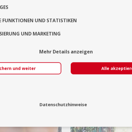
Remscheid
21
GES
Cottbus
21
Astin
Phlox
E FUNKTIONEN UND STATISTIKEN
Düsseldorf
Dresden
SIERUNG UND MARKETING
Messe
Messe
Jetzt kontaktieren
Jetzt kontaktieren
Mehr Details anzeigen
chern und weiter
Alle akzeptie
auf
11
Datenschutzhinweise
7