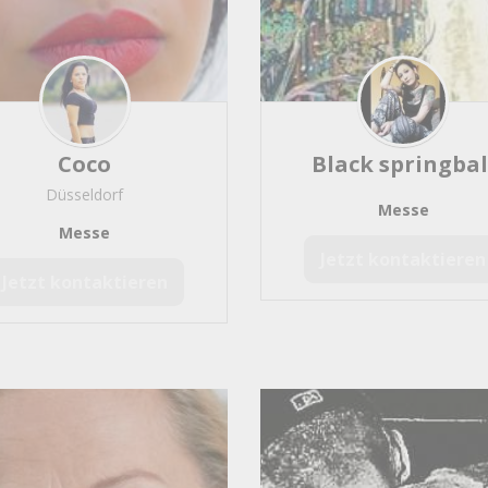
Minnesang
5
ands
4
Coco
Black springbal
Düsseldorf
k
Messe
2
Messe
ut
2
Jetzt kontaktieren
Jetzt kontaktieren
nst