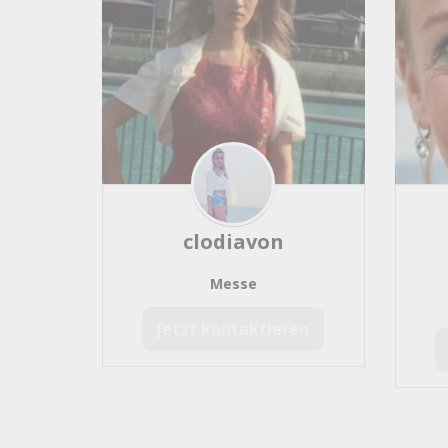
Portraitmaler
168
Schnellzeichner
151
Karikatur
129
Bühnenbild
85
Comic
77
Cartoon
72
Skulptur
61
Graffiti
48
Body Paint
48
clodiavon
Bildhauer
47
Sprayer
42
Messe
Aquarell
16
Jetzt kontaktieren
Lackierer
14
Handlettering
5
Kalligraphie
2
Scherenschnittkünstler
0
Entertainer und Live Act