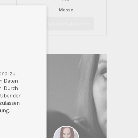
nik
Messe
Jetzt kontaktieren
onal zu
en Daten
n. Durch
 Über den
 zulassen
rung.