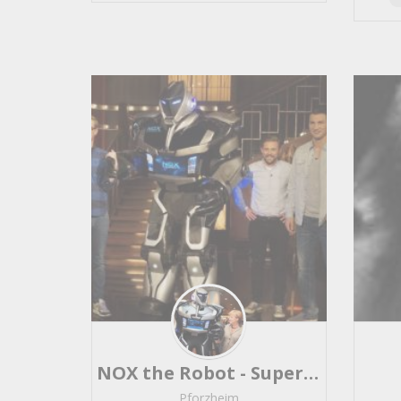
Western
453
Songwriter
446
Solist
246
Akkordeon
191
Producer
181
Background
124
Dudelsack
123
Filmmusik
109
Hintergrund- / Dinnermusik
Cover-/ Revivalbands
103
Tontechnik
95
Unplugged
86
Komponist
83
Schlager
83
Funk / Soul
73
Tanz-/ Unterhaltungsmusik
NOX the Robot - Superhelden-Roboter-Show für Events, Messen, Feste
Musical
67
Pforzheim