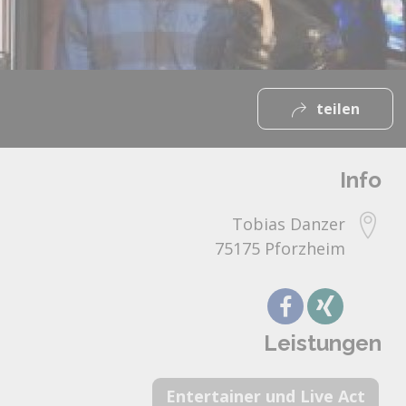
teilen
Info
Tobias Danzer
75175 Pforzheim
Leistungen
Entertainer und Live Act