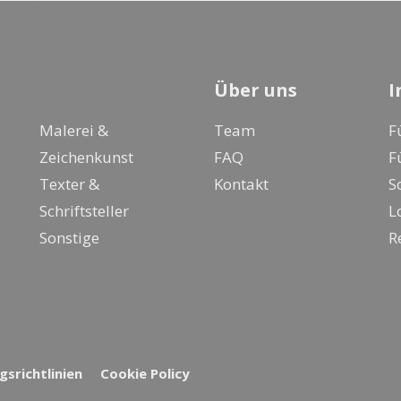
Über uns
I
Malerei &
Team
F
Zeichenkunst
FAQ
F
Texter &
Kontakt
S
Schriftsteller
L
Sonstige
R
srichtlinien
Cookie Policy