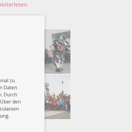
.Weiterlesen
onal zu
en Daten
n. Durch
 Über den
 zulassen
rung.