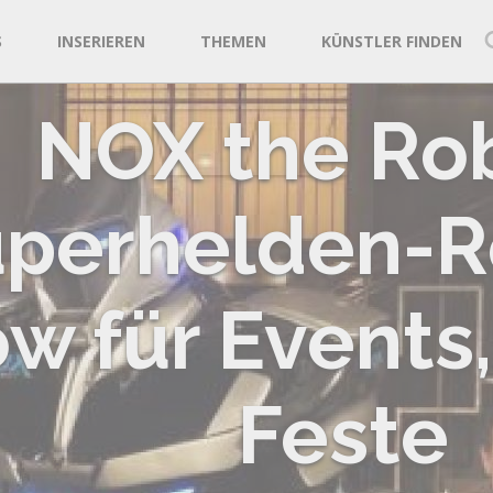
S
INSERIEREN
THEMEN
KÜNSTLER FINDEN
NOX the Rob
perhelden-R
w für Events
Feste