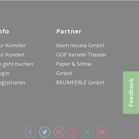
nfo
Partner
ür Künstler
team neusta GmbH
ür Kunden
GOP Varieté-Theater
o geht buchen
Peper & Söhne
ogin
GmbH
egistrieren
RAUMPERLE GmbH