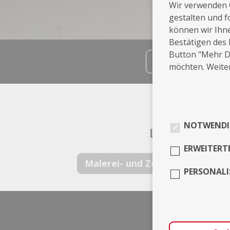
Wir verwenden 
gestalten und f
können wir Ihn
Bestätigen des 
Button "Mehr De
teilen
möchten. Weiter
Info
NOTWENDI
Leistungen
ERWEITERT
Malerei- und Zeichenkunst
PERSONALI