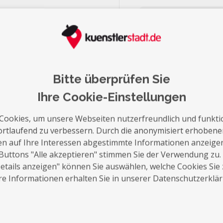
Hanau
24
Heilbronn
24
Jetzt kontaktieren
Neuss
24
Leverkusen
23
Fürth
23
Norderstedt
23
Bitte überprüfen Sie
Offenbach
23
Herne
Ihre Cookie-Einstellungen
22
Trier
22
Cookies, um unsere Webseiten nutzerfreundlich und funkti
Hagen
22
ortlaufend zu verbessern. Durch die anonymisiert erhoben
Meerbusch
22
en auf Ihre Interessen abgestimmte Informationen anzeige
Witten
22
Buttons "Alle akzeptieren" stimmen Sie der Verwendung zu.
Hürth
22
tails anzeigen" können Sie auswählen, welche Cookies Sie
Konstanz
21
e Informationen erhalten Sie in unserer Datenschutzerklä
Koblenz
21
Jena
21
27
Remscheid
21