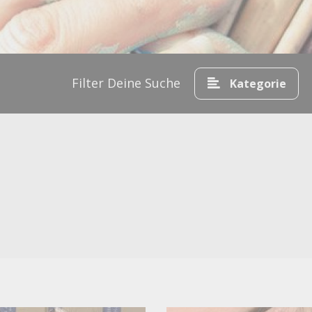
Hamburg
529
München
491
Köln
478
Bremen
301
Düsseldorf
Filter Deine Suche
215
Kategorie
Leipzig
206
Stuttgart
185
Hannover
178
Dresden
176
Nürnberg
113
Dortmund
108
Essen
102
Frankfurt
92
Frankfurt am Main
89
Wien
89
Mannheim
87
Karlsruhe
75