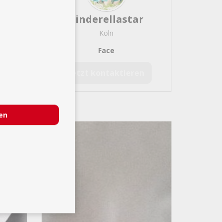
Zauberer und Bauchredner
Cinderellastar
Köln
Face
Jetzt kontaktieren
ren