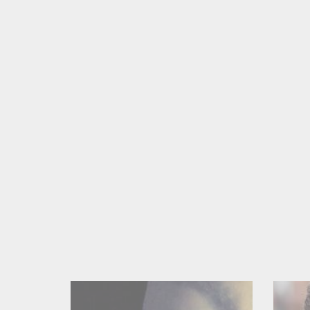
Portraitmaler
168
Schnellzeichner
151
Karikatur
129
Bühnenbild
85
Comic
77
Cartoon
72
Skulptur
61
Graffiti
48
Body Paint
48
Bildhauer
47
Sprayer
42
Aquarell
16
Lackierer
14
Handlettering
5
Kalligraphie
2
Scherenschnittkünstler
0
Entertainer und Live Act