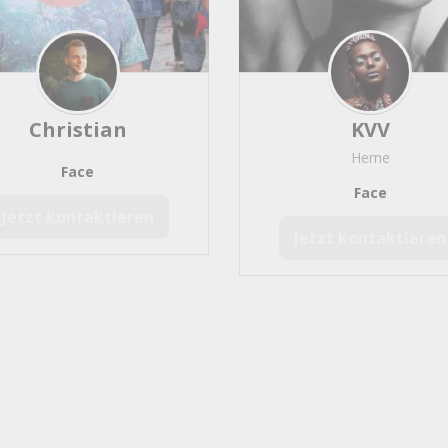
Minnesang
5
ands
4
Christian
KVV
Herne
Face
k
Face
2
Jetzt kontaktieren
ut
2
Jetzt kontaktieren
nst