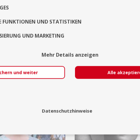
Ludwigsburg
21
GES
Cottbus
21
Steffen Hunsen
Braunschweig
E FUNKTIONEN UND STATISTIKEN
Face
Face
SIERUNG UND MARKETING
Jetzt kontaktieren
Jetzt kontaktieren
Mehr Details anzeigen
chern und weiter
Alle akzeptie
auf
11
Datenschutzhinweise
7