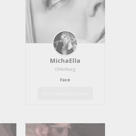
MichaElla
Oldenburg
Face
Jetzt kontaktieren