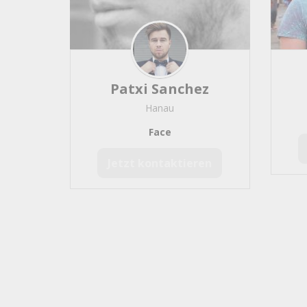
Bossa Nova
5
Mittelalter / Alte Musik / 
HipHop
4
Drehorgel
4
Brass Bands / Marching B
Patxi Sanchez
Brasilianische Musik
3
Hanau
Reggae / Ska
3
Face
Marschmusik / Militärmusi
Ambient / Lounge / Chill O
Jetzt kontaktieren
Samba Musik
1
Forro
1
Dixiebands
1
Panflöte / Querflöte
1
Malerei- und Zeichenku
Gemälde
370
Zeichner
303
Maler
239