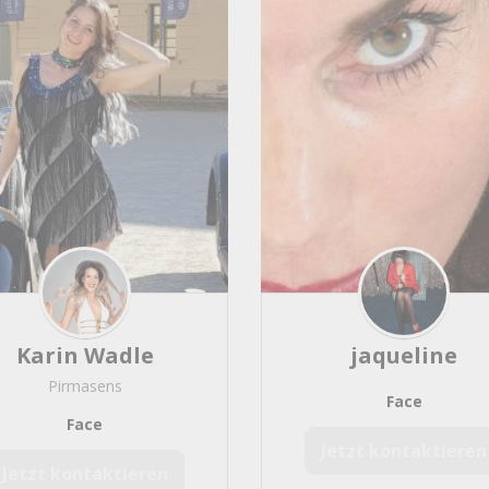
Bochum
72
Duisburg
72
Münster
69
Bielefeld
65
Augsburg
61
Wuppertal
61
Erfurt
58
Freiburg
57
Bonn
56
Aachen
54
Krefeld
53
Mönchengladbach
52
Karin Wadle
jaqueline
mainz
50
Chemnitz
48
Pirmasens
Face
Wiesbaden
47
Face
Potsdam
47
Jetzt kontaktieren
Oldenburg
44
Jetzt kontaktieren