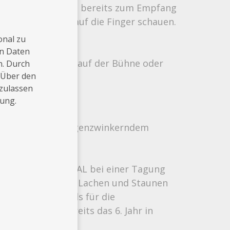
r Magier Ihre Gäste bereits zum Empfang
mabu ganz genau auf die Finger schauen.
onal zu
en Daten
 auf dem Parkett, auf der Bühne oder
n. Durch
 Über den
 zulassen
rung.
harmant und mit augenzwinkerndem
e, für BSN MEDICAL bei einer Tagung
führung des 718 – Lachen und Staunen
ch schon mehrmals für die
 durfte ich bereits das 6. Jahr in