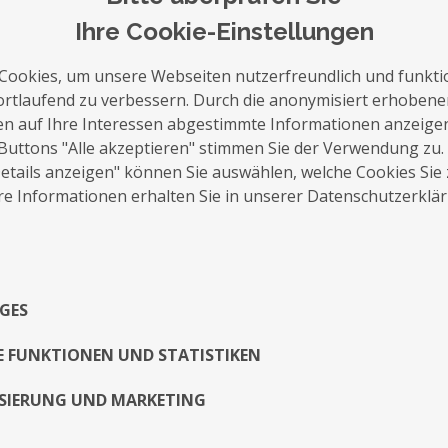
Mit seiner Close-Up Zauberei verblüfft de
Ihre Cookie-Einstellungen
Ihrer Feier. Dabei dürfen die Zuschauer Si
Zauberei zum greifen nah!
Cookies, um unsere Webseiten nutzerfreundlich und funkti
ortlaufend zu verbessern. Durch die anonymisiert erhoben
Bei der Stand-Up Zauberei findet die Show
en auf Ihre Interessen abgestimmte Informationen anzeige
Buttons "Alle akzeptieren" stimmen Sie der Verwendung zu.
wenn gewünscht
...Weiterlesen
tails anzeigen" können Sie auswählen, welche Cookies Sie
Referenzen
e Informationen erhalten Sie in unserer Datenschutzerklä
Ich unterhalte Ihr Publikum stilsicher, c
Humor.
GES
Ob für MERCEDES bei der IAA Nutzfahrzeug
auf Mallorca oder für PORSCHE bei der Ein
E FUNKTIONEN UND STATISTIKEN
ist garantiert. So buchte HANNOVER 96 mi
SIERUNG UND MARKETING
Weihnachtsfeier und bei DAIMLER in Hamburg
Folge für Verblüffung sorgen.