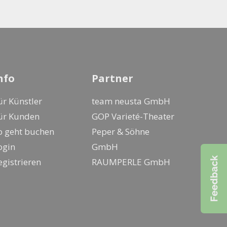
nfo
Partner
ür Künstler
team neusta GmbH
ür Kunden
GOP Varieté-Theater
o geht buchen
Peper & Söhne
ogin
GmbH
egistrieren
RAUMPERLE GmbH