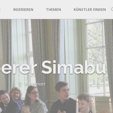
S
INSERIEREN
THEMEN
KÜNSTLER FINDEN
erer Simabu
Hannover