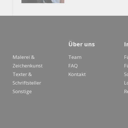
Über uns
I
Malerei &
Team
F
Zeichenkunst
FAQ
F
Texter &
Kontakt
S
Schriftsteller
L
Sonstige
R