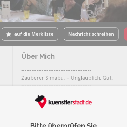
auf die Merkliste
Nachricht schreiben
Über Mich
-----------------------------------------
Zauberer Simabu. – Unglaublich. Gut.
-----------------------------------------
Der Zauberer aus Hannover Ob Hochzeit, G
oder Firmenfeier: Zauberer Simabu aus Han
für feine magische Unterhaltung.
Bitte überprüfen Sie