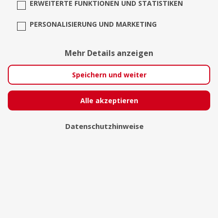
ERWEITERTE FUNKTIONEN UND STATISTIKEN
PERSONALISIERUNG UND MARKETING
holstein eventmarketing -
Mehr Details anzeigen
Eventagentur | Alles aus
Speichern und weiter
einer Hand
Alle akzeptieren
Garmisch-Partenkirchen
Datenschutzhinweise