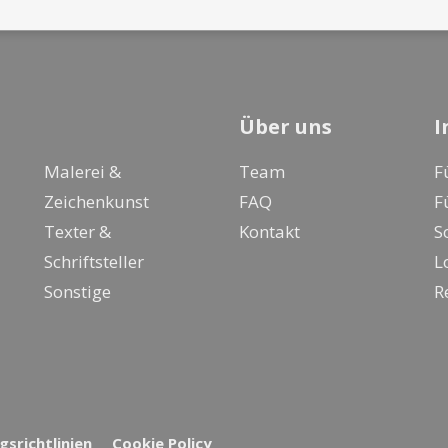
Über uns
I
Malerei &
Team
F
Zeichenkunst
FAQ
F
Texter &
Kontakt
S
Schriftsteller
L
Sonstige
R
srichtlinien
Cookie Policy