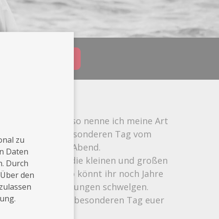
Buchungsanfrage
tojournalismus: so nenne ich meine Art
ch an eurem ganz besonderen Tag vom
onal zu
 'First-Dance' am Abend.
en Daten
 dokumentiere ich die kleinen und großen
n. Durch
 festzuhalten. So könnt ihr noch Jahre
 Über den
und in den Erinnerungen schwelgen.
 zulassen
rung.
und an eurem ganz besonderen Tag euer