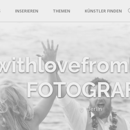
S
INSERIEREN
THEMEN
KÜNSTLER FINDEN
withlovefrom
FOTOGRAF
Berlin