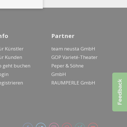
nfo
Partner
ür Künstler
team neusta GmbH
ür Kunden
GOP Varieté-Theater
o geht buchen
Peper & Söhne
ogin
GmbH
egistrieren
RAUMPERLE GmbH