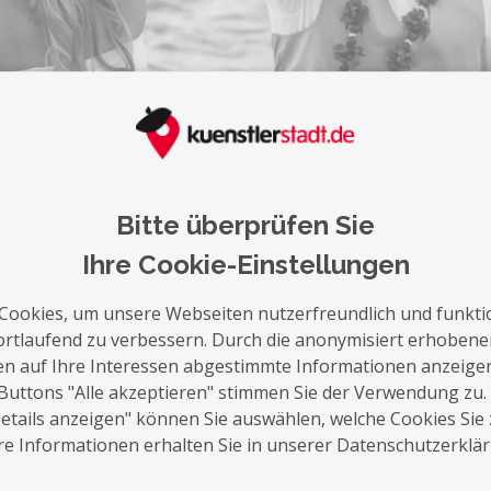
auf die Merkliste
Nachricht schreiben
Über Mich
Bitte überprüfen Sie
Ihre Cookie-Einstellungen
Authentischer und emotionaler Hochzeitsfo
der Hochzeitsfotografie. Ich begleite eu
Cookies, um unsere Webseiten nutzerfreundlich und funkti
morgendlichen 'Getting-Ready' bis hin zum
ortlaufend zu verbessern. Durch die anonymisiert erhoben
Als stiller Begleiter eures Hochzeitstages
en auf Ihre Interessen abgestimmte Informationen anzeige
Momente des Tages, um sie für die Ewigkeit
Buttons "Alle akzeptieren" stimmen Sie der Verwendung zu.
später diesen Tag Revue passieren lassen 
tails anzeigen" können Sie auswählen, welche Cookies Sie
e Informationen erhalten Sie in unserer Datenschutzerklä
Ich freue mich darauf von euch zu hören 
Hochzeitsfotograf zu sein.