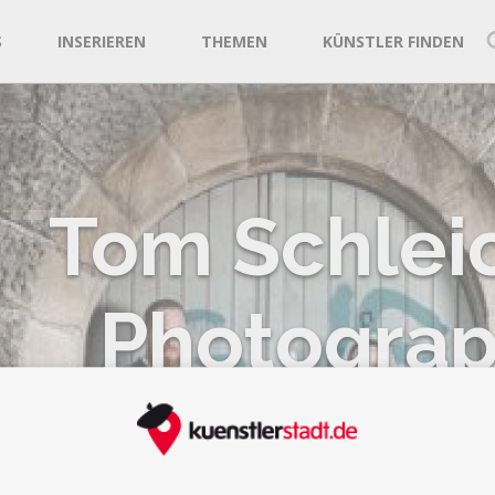
S
INSERIEREN
THEMEN
KÜNSTLER FINDEN
Tom Schlei
Photogra
Hagen