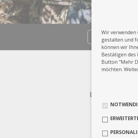
Wir verwenden 
teilen
gestalten und f
können wir Ihn
Bestätigen des 
Info
Button "Mehr De
möchten. Weiter
Hagen
Leistungen
NOTWENDI
Akt
ERWEITERT
PERSONALI