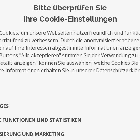
Bitte überprüfen Sie
Ihre Cookie-Einstellungen
Cookies, um unsere Webseiten nutzerfreundlich und funkti
auf die Merkliste
Nachricht schreiben
ortlaufend zu verbessern. Durch die anonymisiert erhoben
en auf Ihre Interessen abgestimmte Informationen anzeige
Buttons "Alle akzeptieren" stimmen Sie der Verwendung zu.
Über Mich
tails anzeigen" können Sie auswählen, welche Cookies Sie
e Informationen erhalten Sie in unserer Datenschutzerklä
trotz meiner langjährigen Berufserfahrung 
Unternehmen und Agenturen, ist es doch 
Hochzeitsfotograf eine Hochzeit zu fotograf
die kleinen und großen Momente, während 
GES
Dabei arbeite ich immer in einem Fine-Art 
halte mich dezent im Hintergrund um die G
E FUNKTIONEN UND STATISTIKEN
dem Konzept der Hochzeitsreportage versu
SIERUNG UND MARKETING
Hochzeitsfotografie umzusetzen, so entste