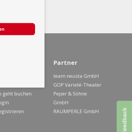
ren
nfo
Partner
ür Künstler
team neusta GmbH
ür Kunden
GOP Varieté-Theater
o geht buchen
Peper & Söhne
ogin
GmbH
egistrieren
RAUMPERLE GmbH