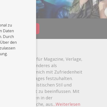
onal zu
Buchungsanfrage
en Daten
n. Durch
 Über den
 zulassen
rung.
im fotografieren für Magazine, Verlage,
immer etwas besonderes als
ieren. Es erfüllt mich mit Zufriedenheit
eines Hochzeitstages festzuhalten.
geprägten journalistischen Stil und
eschehnisse nicht zu beeinflussen. Mit
che ich neue Ideen in der
hen sehr persönliche, aus
...Weiterlesen