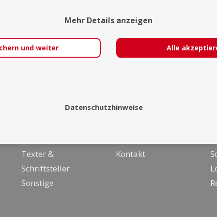
Exposé
Mehr Details anzeigen
chern und weiter
Alle akzeptie
Über uns
I
Datenschutzhinweise
Malerei &
Team
F
Zeichenkunst
FAQ
F
Texter &
Kontakt
S
Schriftsteller
L
Sonstige
R