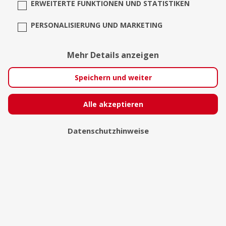
ERWEITERTE FUNKTIONEN UND STATISTIKEN
PERSONALISIERUNG UND MARKETING
Mehr Details anzeigen
Speichern und weiter
Alle akzeptieren
TANGUDA drums, dance &
fire - Feuershow, Musik,
Datenschutzhinweise
Tanz,... Stuttgart, BW
Stuttgart