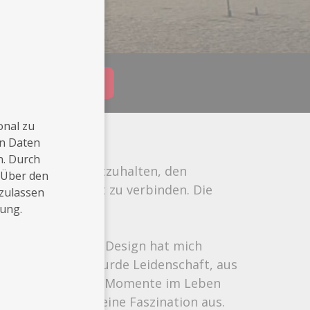
Buchungsanfrage
onal zu
en Daten
n. Durch
einer Sekunde festzuhalten, den
 Über den
Erinnerung damit zu verbinden. Die
 zulassen
rung.
a Fotografie und Design hat mich
us einem Hobby wurde Leidenschaft, aus
es, die besonderen Momente im Leben
 gleichermaßen eine Faszination aus.