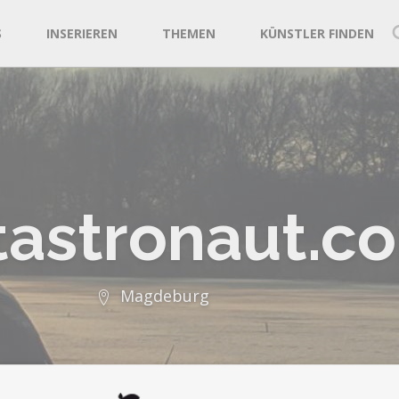
S
INSERIEREN
THEMEN
KÜNSTLER FINDEN
tastronaut.c
Magdeburg