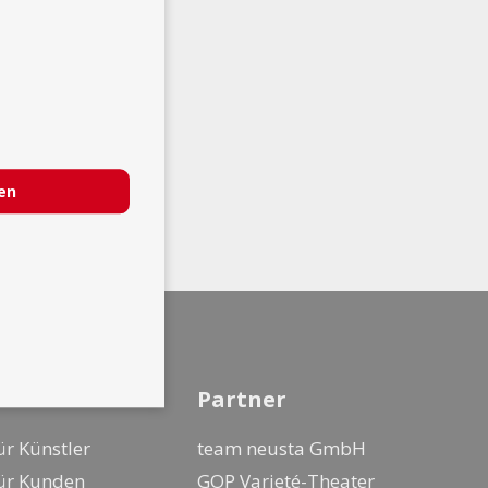
ren
nfo
Partner
ür Künstler
team neusta GmbH
ür Kunden
GOP Varieté-Theater