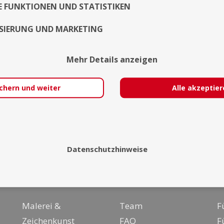
E FUNKTIONEN UND STATISTIKEN
Exposé
SIERUNG UND MARKETING
Mehr Details anzeigen
chern und weiter
Alle akzeptie
Datenschutzhinweise
Über uns
I
Malerei &
Team
F
Zeichenkunst
FAQ
F