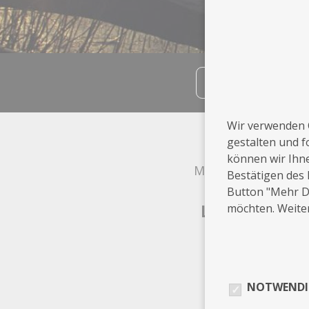
teilen
Wir verwenden 
Info
gestalten und f
können wir Ihn
Magdeburg
Bestätigen des 
Button "Mehr De
möchten. Weiter
Leistungen
Web
NOTWENDI