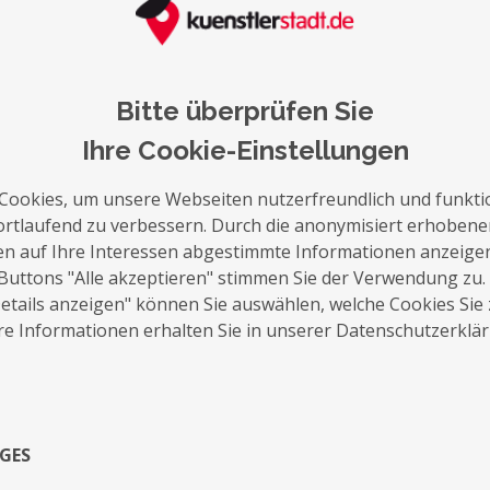
Bitte überprüfen Sie
auf die Merkliste
Nachricht schreiben
Ihre Cookie-Einstellungen
Cookies, um unsere Webseiten nutzerfreundlich und funkti
Über Mich
ortlaufend zu verbessern. Durch die anonymisiert erhoben
en auf Ihre Interessen abgestimmte Informationen anzeige
Ein Foto bedeutet für mich, den Bruchteil 
Buttons "Alle akzeptieren" stimmen Sie der Verwendung zu.
Moment einzufangen und eine persönliche 
tails anzeigen" können Sie auswählen, welche Cookies Sie
Schönheit der Bilder liegt im Detail.
e Informationen erhalten Sie in unserer Datenschutzerklä
Mein Name ist Maik Twelkmeyer. Das Them
bereits mein gesamtes Leben begleitet. A
einem Nebenjob eine Berufung. Ich liebe 
GES
festzuhalten. Mensch und Natur üben dabei