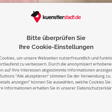
auf die Merkliste
Nachricht schreiben
Bitte überprüfen Sie
Ihre Cookie-Einstellungen
Über Mich
Cookies, um unsere Webseiten nutzerfreundlich und funkti
Mein Name ist Sebastian Speetzen, Fotogra
ortlaufend zu verbessern. Durch die anonymisiert erhoben
Für mich ist Fotografie mehr als nur den A
en auf Ihre Interessen abgestimmte Informationen anzeige
Sehen und das Beherrschen der Technik auc
Buttons "Alle akzeptieren" stimmen Sie der Verwendung zu.
Schnack brauche ich nicht um das perfekte
tails anzeigen" können Sie auswählen, welche Cookies Sie
e Informationen erhalten Sie in unserer Datenschutzerklä
auf natürliche Portraits und nutze dazu ha
Ort zu Verfügung steht. Trotzdem mag ich
Exposé