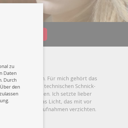
Buchungsanfrage
onal zu
f aus Buchholz.
en Daten
uslöser zu drücken. Für mich gehört das
n. Durch
h dazu. Aber viel technischen Schnick-
 Über den
 Foto zu bekommen. Ich setzte lieber
 zulassen
rung.
uptsächlich nur das Licht, das mit vor
 nicht auf Studioaufnahmen verzichten.