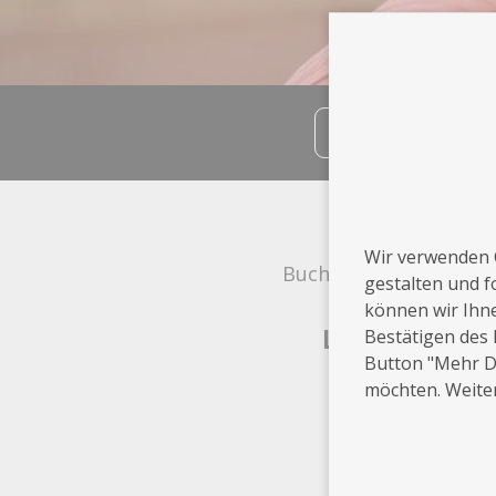
teilen
Info
Wir verwenden 
Buchholz i.d.N.
gestalten und f
können wir Ihn
Leistungen
Bestätigen des 
Button "Mehr De
möchten. Weiter
Werbe