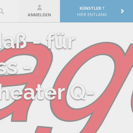
KÜNSTLER ?
HIER ENTLANG
ANMELDEN
aß - für
ss -
heater Q-