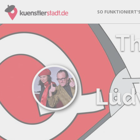
SO FUNKTIONIERT'
Th
Lud