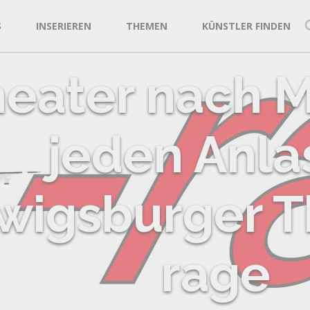
S
INSERIEREN
THEMEN
KÜNSTLER FINDEN
eater nach M
jeden Anla
wigsburger T
rage