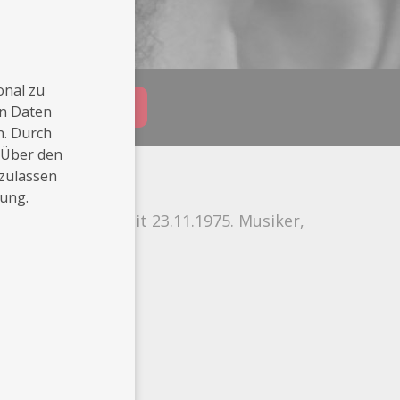
onal zu
Buchungsanfrage
en Daten
n. Durch
 Über den
 zulassen
rung.
mburg lebend seit 23.11.1975. Musiker,