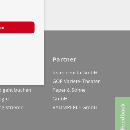
ren
nfo
Partner
ür Künstler
team neusta GmbH
ür Kunden
GOP Varieté-Theater
o geht buchen
Peper & Söhne
ogin
GmbH
egistrieren
RAUMPERLE GmbH