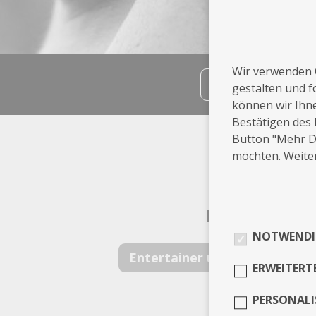
Wir verwenden 
teilen
gestalten und f
können wir Ihn
Bestätigen des 
Info
Button "Mehr De
möchten. Weiter
Hamburg
Leistungen
NOTWENDI
Entertainer und Live Act
ERWEITERT
PERSONALI