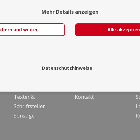
Mehr Details anzeigen
chern und weiter
Alle akzeptie
Über uns
I
Datenschutzhinweise
Malerei &
Team
F
Zeichenkunst
FAQ
F
Texter &
Kontakt
S
Schriftsteller
L
Sonstige
R