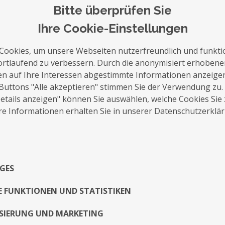
Bitte überprüfen Sie
Ihre Cookie-Einstellungen
Cookies, um unsere Webseiten nutzerfreundlich und funkti
auf die Merkliste
Nachricht schreiben
ortlaufend zu verbessern. Durch die anonymisiert erhoben
en auf Ihre Interessen abgestimmte Informationen anzeige
Buttons "Alle akzeptieren" stimmen Sie der Verwendung zu.
Über Mich
tails anzeigen" können Sie auswählen, welche Cookies Sie
e Informationen erhalten Sie in unserer Datenschutzerklä
Geboren in Kumasi Ghana am 10.06.75 in Ha
Maler, Video Artist
Exposé
GES
E FUNKTIONEN UND STATISTIKEN
SIERUNG UND MARKETING