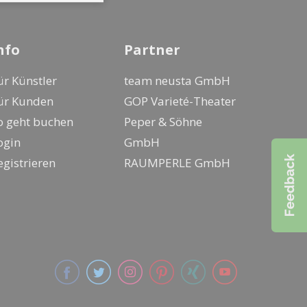
nfo
Partner
ür Künstler
team neusta GmbH
ür Kunden
GOP Varieté-Theater
o geht buchen
Peper & Söhne
ogin
GmbH
egistrieren
RAUMPERLE GmbH