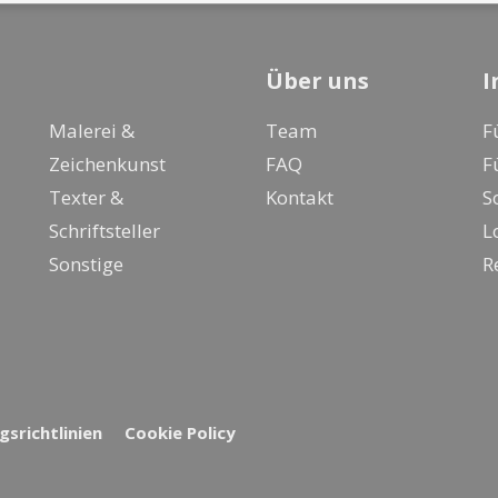
Über uns
I
Malerei &
Team
F
Zeichenkunst
FAQ
F
Texter &
Kontakt
S
Schriftsteller
L
Sonstige
R
srichtlinien
Cookie Policy