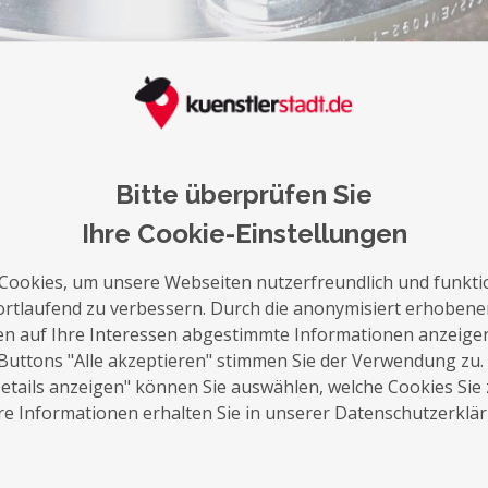
auf die Merkliste
Nachricht schreiben
Bitte überprüfen Sie
Über Mich
Ihre Cookie-Einstellungen
Die Manufaktur Bauer wurde Anfang 2017 
Cookies, um unsere Webseiten nutzerfreundlich und funkti
schöpferisches und künstlerisches Talent.
ortlaufend zu verbessern. Durch die anonymisiert erhoben
gefertigt, somit ist jedes Produkt ein Unika
en auf Ihre Interessen abgestimmte Informationen anzeige
kreativen Ader endlich freien Lauf lasse
Buttons "Alle akzeptieren" stimmen Sie der Verwendung zu.
Beruf. Ich entwerfe für den Wohn & Außenb
tails anzeigen" können Sie auswählen, welche Cookies Sie
e Informationen erhalten Sie in unserer Datenschutzerklä
Möbeln bis Hin zur einzigartigen Außenbel
von diesen Bereichen abweichen, je nach de
kann. Haben Sie individuelle Wünsche ? ode