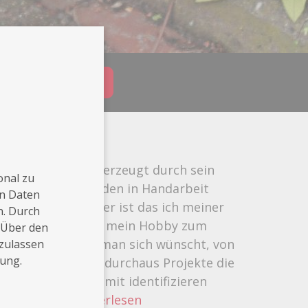
Buchungsanfrage
gegründet und überzeugt durch sein
onal zu
 Alle Produkte werden in Handarbeit
en Daten
t. Die Idee dahinter ist das ich meiner
n. Durch
n möchte und mache mein Hobby zum
 Über den
ereich alles was man sich wünscht, von
 zulassen
rung.
euchtung. Es gibt durchaus Projekte die
m ob ich mich damit identifizieren
r Vorstellu
...Weiterlesen