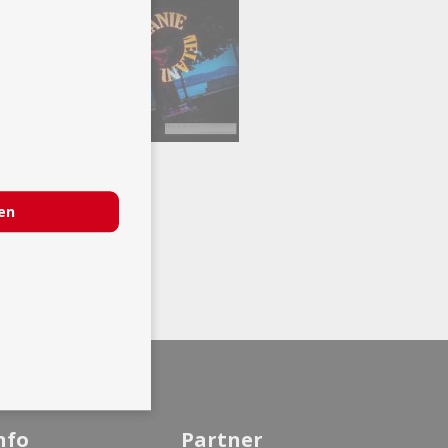
ren
nfo
Partner