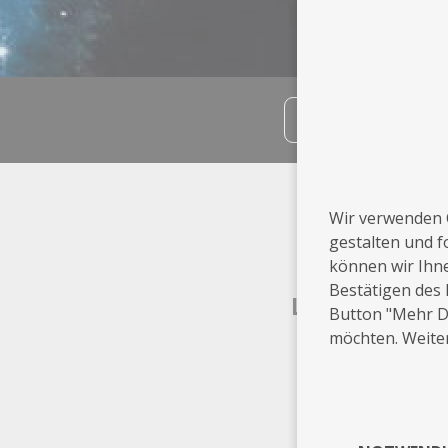
teilen
Info
Wir verwenden 
gestalten und f
Beilngries
können wir Ihn
Bestätigen des 
Leistungen
Button "Mehr De
möchten. Weiter
Comedy