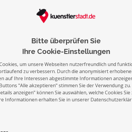
auf die Merkliste
Nachricht schreiben
Bitte überprüfen Sie
Ihre Cookie-Einstellungen
Über Mich
Cookies, um unsere Webseiten nutzerfreundlich und funkti
ortlaufend zu verbessern. Durch die anonymisiert erhoben
Die besondere Feuershow für eine Hochzeit
en auf Ihre Interessen abgestimmte Informationen anzeige
romantischen Ansprache eröffnet, es folgt 
Buttons "Alle akzeptieren" stimmen Sie der Verwendung zu.
programmierte Leuchtshow und geht in ein
tails anzeigen" können Sie auswählen, welche Cookies Sie
über. Zum Ende entzündet das Brautpaar 
e Informationen erhalten Sie in unserer Datenschutzerklä
Wunschlied - mehr Romantik geht nicht!
Exposé