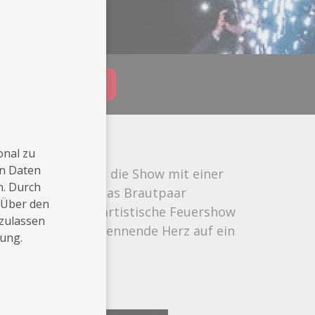
Buchungsanfrage
onal zu
en Daten
. Einfühlsam wird die Show mit einer
n. Durch
eine speziell für das Brautpaar
 Über den
e spektakuläre, artistische Feuershow
 zulassen
gemeinsam das Brennende Herz auf ein
rung.