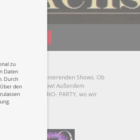
Buchungsanfrage
onal zu
en Daten
ert Sie mit faszienierenden Shows. Ob
n. Durch
n auch mit "3D- Show! Außerdem
 Über den
topartys wie CASINO- PARTY, wo wir
 zulassen
rung.
hen.