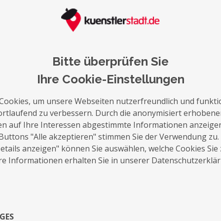
auf die Merkliste
Nachricht schreiben
Bitte überprüfen Sie
Ihre Cookie-Einstellungen
Über Mich
Cookies, um unsere Webseiten nutzerfreundlich und funkti
ortlaufend zu verbessern. Durch die anonymisiert erhoben
Lichtershow Sachsen aus Radebeul, verzaub
en auf Ihre Interessen abgestimmte Informationen anzeige
FEUER, LED, UV und Laser- Jonglagen, Ger
Buttons "Alle akzeptieren" stimmen Sie der Verwendung zu.
ermöglichen wir weitere Walkacts und Mot
tails anzeigen" können Sie auswählen, welche Cookies Sie
e Informationen erhalten Sie in unserer Datenschutzerklä
Ihnen unvergessliche Programme ermöglic
Exposé
GES