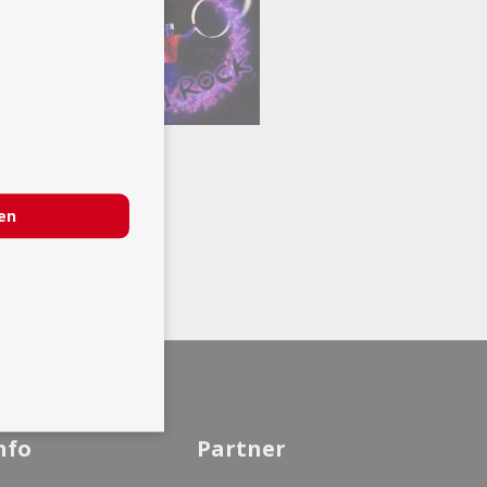
ren
nfo
Partner