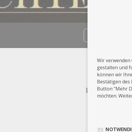
teilen
Info
Wir verwenden 
gestalten und f
Radebeul
können wir Ihn
Bestätigen des 
Button "Mehr De
Leistungen
möchten. Weiter
Sonstige
NOTWENDI