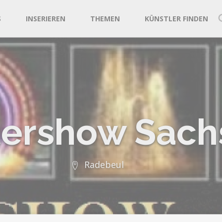
S
INSERIEREN
THEMEN
KÜNSTLER FINDEN
tershow Sach
Radebeul