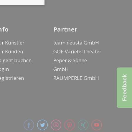
nfo
Partner
ür Künstler
team neusta GmbH
ür Kunden
GOP Varieté-Theater
o geht buchen
Peper & Söhne
ogin
GmbH
egistrieren
RAUMPERLE GmbH