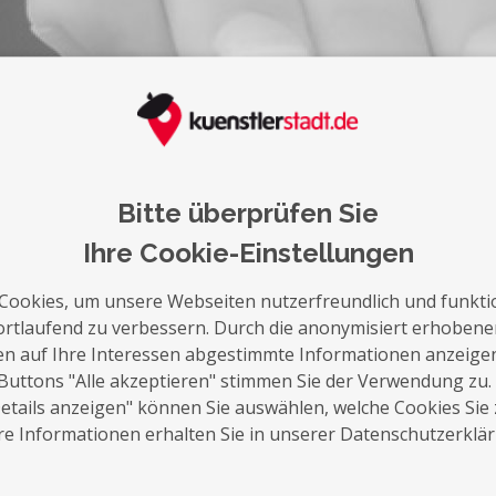
auf die Merkliste
Nachricht schreiben
Bitte überprüfen Sie
Über Mich
Ihre Cookie-Einstellungen
Fotografieren ist für mich viel mehr, als n
Cookies, um unsere Webseiten nutzerfreundlich und funkti
auf den Auslöser zu drücken. Es ist eine A
ortlaufend zu verbessern. Durch die anonymisiert erhoben
Gestaltungsregeln, technischen Kniffen i
en auf Ihre Interessen abgestimmte Informationen anzeige
Hinweisen zum Aufnahmestandort. Es ist e
Buttons "Alle akzeptieren" stimmen Sie der Verwendung zu.
meinerseits, die ich auf selbständige Art
tails anzeigen" können Sie auswählen, welche Cookies Sie
zentrale Bestreben durch den Sucher zu sc
e Informationen erhalten Sie in unserer Datenschutzerklä
Aufnahmen zu erzielen, sondern auch ein n
Farbkomposition, Bildgestaltung,Gestik un