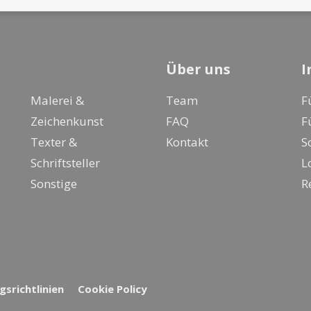
Über uns
I
Malerei &
Team
F
Zeichenkunst
FAQ
F
Texter &
Kontakt
S
Schriftsteller
L
Sonstige
R
srichtlinien
Cookie Policy