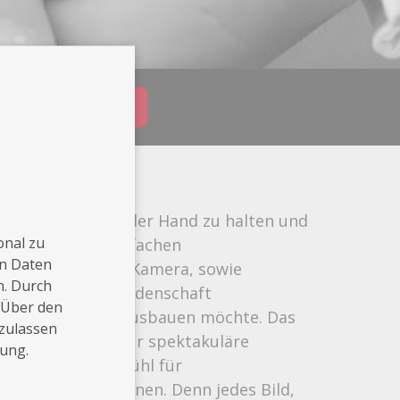
Buchungsanfrage
ur eine Kamera in der Hand zu halten und
onal zu
rt Komplex aus einfachen
en Daten
m Umgang mit der Kamera, sowie
n. Durch
ine großartige Leidenschaft
 Über den
 und Weise weiter ausbauen möchte. Das
 zulassen
hauen ist nicht nur spektakuläre
rung.
och besseres Gefühl für
d Mimik zu gewinnen. Denn jedes Bild,