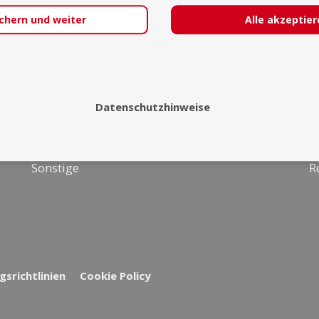
chern und weiter
Alle akzeptie
Über uns
I
Malerei &
Team
F
Zeichenkunst
FAQ
F
Datenschutzhinweise
Texter &
Kontakt
S
Schriftsteller
L
Sonstige
R
srichtlinien
Cookie Policy