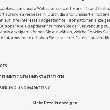
Cookies, um unsere Webseiten nutzerfreundlich und funkti
ortlaufend zu verbessern. Durch die anonymisiert erhoben
en auf Ihre Interessen abgestimmte Informationen anzeige
Buttons "Alle akzeptieren" stimmen Sie der Verwendung zu.
auf die Merkliste
Nachricht schreiben
tails anzeigen" können Sie auswählen, welche Cookies Sie
e Informationen erhalten Sie in unserer Datenschutzerklä
Über Mich
Musik mit Leidenschaft. Ich spiele Musik f
GES
alleine oder mit Band.
E FUNKTIONEN UND STATISTIKEN
Exposé
SIERUNG UND MARKETING
Mehr Details anzeigen