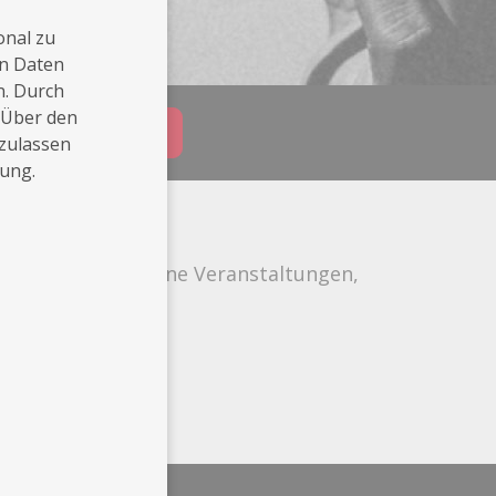
onal zu
en Daten
n. Durch
 Über den
Buchungsanfrage
 zulassen
rung.
ür private und offene Veranstaltungen,