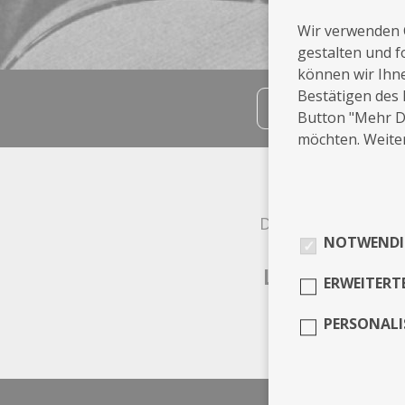
Wir verwenden 
gestalten und f
können wir Ihn
Bestätigen des 
teilen
Button "Mehr De
möchten. Weiter
Info
Darmstadt
NOTWENDI
Leistungen
ERWEITERT
PERSONALI
Producer