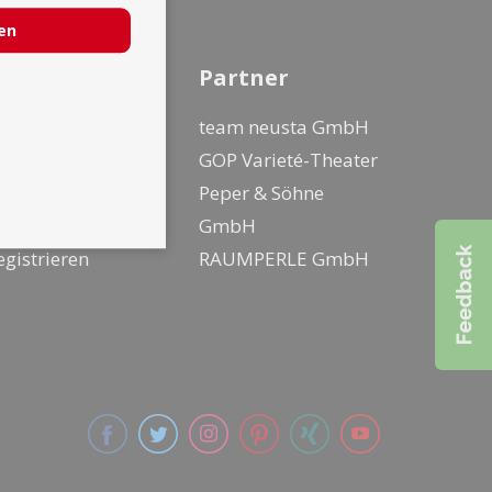
ren
nfo
Partner
ür Künstler
team neusta GmbH
ür Kunden
GOP Varieté-Theater
o geht buchen
Peper & Söhne
ogin
GmbH
egistrieren
RAUMPERLE GmbH