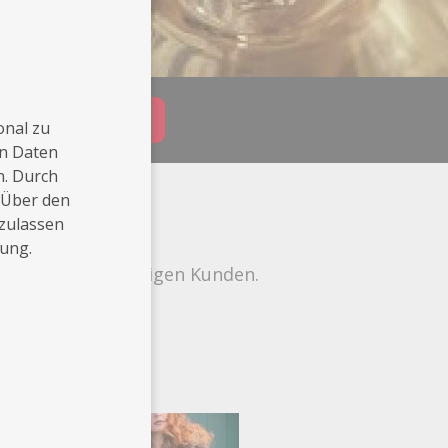
Buchungsanfrage
onal zu
en Daten
n. Durch
 Über den
 zulassen
rung.
tlern und zukünftigen Kunden.
r.