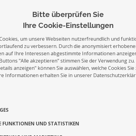
Bitte überprüfen Sie
Ihre Cookie-Einstellungen
auf die Merkliste
Nachricht schreiben
Cookies, um unsere Webseiten nutzerfreundlich und funkti
ortlaufend zu verbessern. Durch die anonymisiert erhoben
en auf Ihre Interessen abgestimmte Informationen anzeige
Über Mich
Buttons "Alle akzeptieren" stimmen Sie der Verwendung zu.
tails anzeigen" können Sie auswählen, welche Cookies Sie
Hallo, ich bin Jules.
e Informationen erhalten Sie in unserer Datenschutzerklä
Ich suche den Austausch mit anderen Küns
Spreche gerne über Inspirationen und Bilde
Ich hoffe auf Gleichgesinnte zu treffen.
GES
Exposé
E FUNKTIONEN UND STATISTIKEN