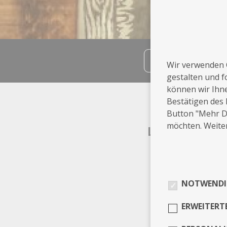
teilen
Wir verwenden 
gestalten und f
können wir Ihn
Info
Bestätigen des 
Button "Mehr De
möchten. Weiter
Leistungen
Sonstige
NOTWENDI
ERWEITERT