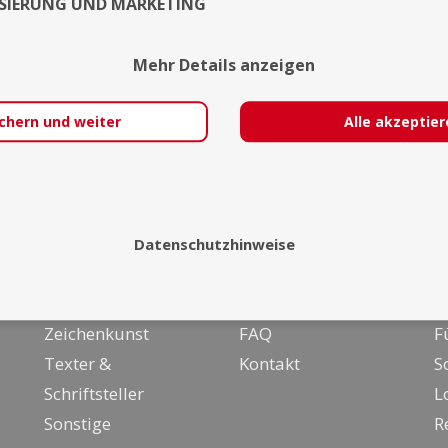
SIERUNG UND MARKETING
Mehr Details anzeigen
chern und weiter
Alle akzeptie
Datenschutzhinweise
Über uns
I
Malerei &
Team
F
Zeichenkunst
FAQ
F
Texter &
Kontakt
S
Schriftsteller
L
Sonstige
R