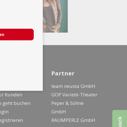
ren
nfo
Partner
ür Künstler
team neusta GmbH
ür Kunden
GOP Varieté-Theater
o geht buchen
Peper & Söhne
ogin
GmbH
egistrieren
RAUMPERLE GmbH