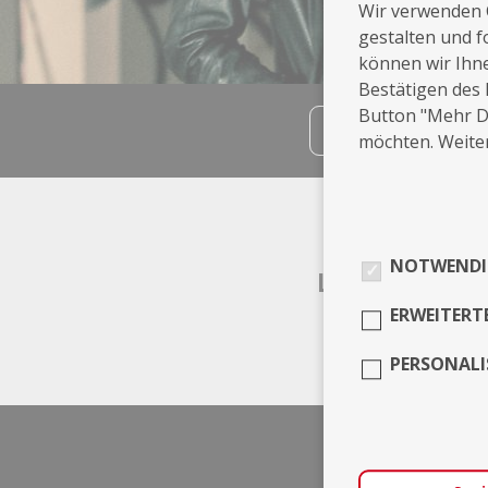
Wir verwenden 
gestalten und f
können wir Ihn
Bestätigen des 
Button "Mehr De
teilen
möchten. Weiter
Info
NOTWENDI
Leistungen
ERWEITERT
Musik
PERSONALI