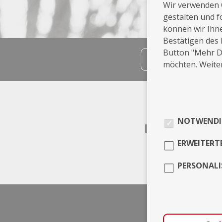
Wir verwenden 
gestalten und f
können wir Ihn
Bestätigen des 
Button "Mehr De
teilen
möchten. Weiter
Info
NOTWENDI
Leistungen
ERWEITERT
Musik
PERSONALI