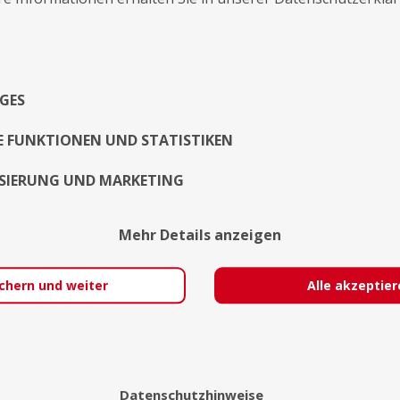
im BRAVO Magazin zu erscheinen.
Aber mein größter Kindheitstraum war es 
Diesem Wunsch erfüllte ich mir im Frühjahr
Den Grundstein für eine vielversprechende 
GES
legte
...Weiterlesen
E FUNKTIONEN UND STATISTIKEN
Exposé
SIERUNG UND MARKETING
Mehr Details anzeigen
chern und weiter
Alle akzeptie
Datenschutzhinweise