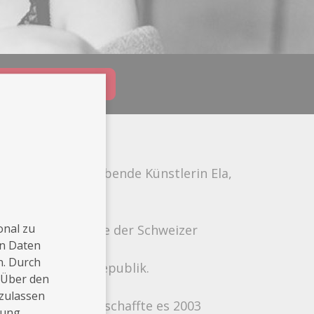
Buchungsanfrage
 junge und aufstrebende Künstlerin Ela,
onal zu
shut-Tiengen, Nähe der Schweizer
en Daten
n. Durch
- quer durch die Republik.
 Über den
 zulassen
or der Kamera und schaffte es 2003
rung.