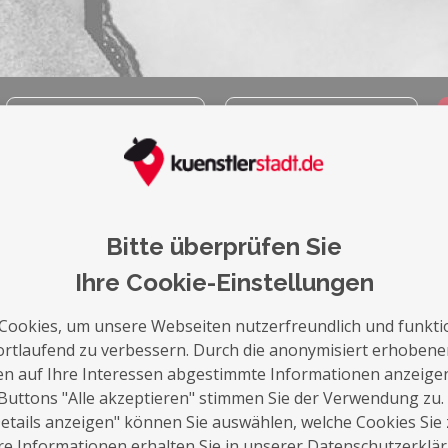
auf die Merkliste
Nachricht schreiben
Über Mich
Bitte überprüfen Sie
Hinter „Ela Photography“ verbirgt sich die
mit bürgerlichem Namen Manuela.
Ihre Cookie-Einstellungen
Geboren am 18.10.1982 und aufgewachsen,
Cookies, um unsere Webseiten nutzerfreundlich und funkti
als älteste von drei Geschwistern, in Wald
ortlaufend zu verbessern. Durch die anonymisiert erhoben
Grenze
en auf Ihre Interessen abgestimmte Informationen anzeige
.... ging ich sehr früh meinen eigenen Weg 
Buttons "Alle akzeptieren" stimmen Sie der Verwendung zu.
tails anzeigen" können Sie auswählen, welche Cookies Sie
Im Alter von 21 Jahren stand ich bereits v
e Informationen erhalten Sie in unserer Datenschutzerklä