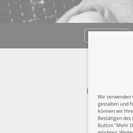
teilen
Info
Stuttgart
Leistungen
Wir verwenden 
gestalten und f
Akt
können wir Ihn
Bestätigen des 
Button "Mehr De
möchten. Weiter