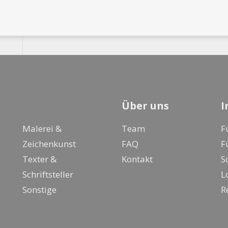
Über uns
I
Malerei &
Team
F
Zeichenkunst
FAQ
F
Texter &
Kontakt
S
Schriftsteller
L
Sonstige
R