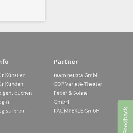
nfo
Partner
ür Künstler
team neusta GmbH
ür Kunden
GOP Varieté-Theater
o geht buchen
Peper & Söhne
ogin
GmbH
egistrieren
RAUMPERLE GmbH