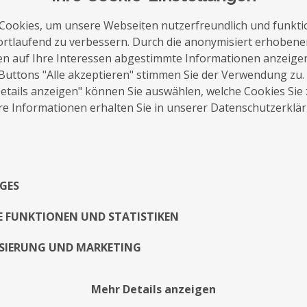
Cookies, um unsere Webseiten nutzerfreundlich und funkti
ortlaufend zu verbessern. Durch die anonymisiert erhoben
en auf Ihre Interessen abgestimmte Informationen anzeige
Buttons "Alle akzeptieren" stimmen Sie der Verwendung zu.
auf die Merkliste
Nachricht schreiben
tails anzeigen" können Sie auswählen, welche Cookies Sie
e Informationen erhalten Sie in unserer Datenschutzerklä
Über Mich
Dominique Seefeldt People-Photographer b
GES
Also writer, art-admirer, daydreamer.
Booking & Collaboration: info@dominique
E FUNKTIONEN UND STATISTIKEN
Exposé
SIERUNG UND MARKETING
Mehr Details anzeigen