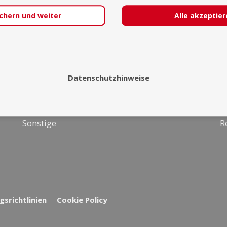
chern und weiter
Alle akzeptie
Über uns
I
Malerei &
Team
F
Zeichenkunst
FAQ
F
Datenschutzhinweise
Texter &
Kontakt
S
Schriftsteller
L
Sonstige
R
srichtlinien
Cookie Policy