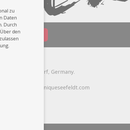
onal zu
en Daten
n. Durch
 Über den
Buchungsanfrage
 zulassen
rung.
ased in Düsseldorf, Germany.
seefeldt.com dominiqueseefeldt.com