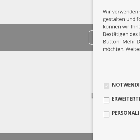
Wir verwenden 
gestalten und f
können wir Ihn
Bestätigen des 
teilen
Button "Mehr De
möchten. Weiter
Info
Ratingen
NOTWENDI
Leistungen
ERWEITERT
PERSONALI
Fashion