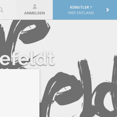
KÜNSTLER ?
HIER ENTLANG
ANMELDEN
efeldt
phy