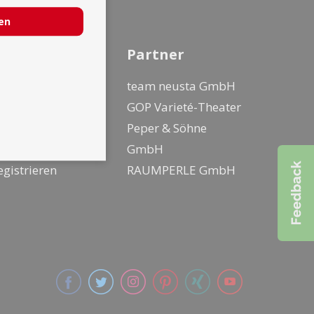
ren
nfo
Partner
ür Künstler
team neusta GmbH
ür Kunden
GOP Varieté-Theater
o geht buchen
Peper & Söhne
ogin
GmbH
egistrieren
RAUMPERLE GmbH