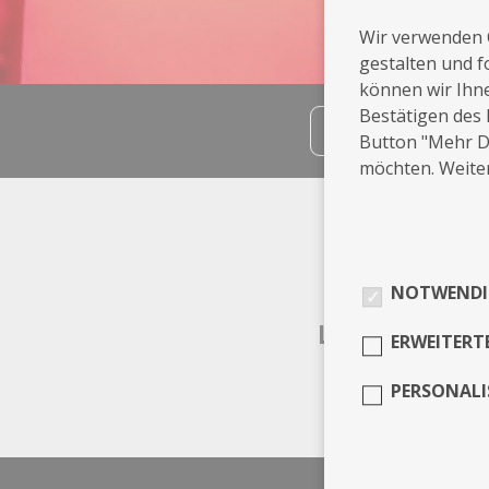
Wir verwenden 
gestalten und f
können wir Ihn
Bestätigen des 
teilen
Button "Mehr De
möchten. Weiter
Info
Hürth
NOTWENDI
Leistungen
ERWEITERT
PERSONALI
Mode