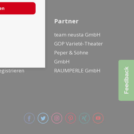
ren
nfo
Partner
ür Künstler
team neusta GmbH
ür Kunden
GOP Varieté-Theater
o geht buchen
Peper & Söhne
ogin
GmbH
egistrieren
RAUMPERLE GmbH