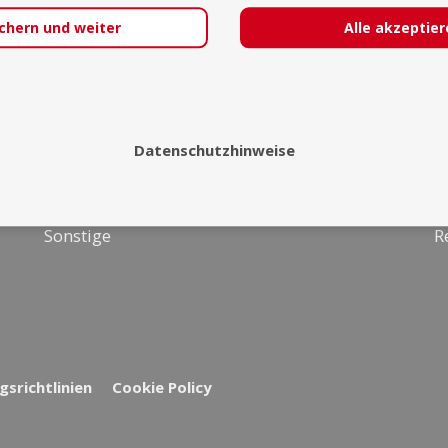
chern und weiter
Alle akzeptie
Über uns
I
Malerei &
Team
F
Zeichenkunst
FAQ
F
Datenschutzhinweise
Texter &
Kontakt
S
Schriftsteller
L
Sonstige
R
srichtlinien
Cookie Policy