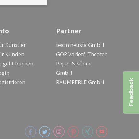
nfo
Partner
ür Künstler
team neusta GmbH
ür Kunden
GOP Varieté-Theater
o geht buchen
Peper & Söhne
ogin
GmbH
egistrieren
RAUMPERLE GmbH