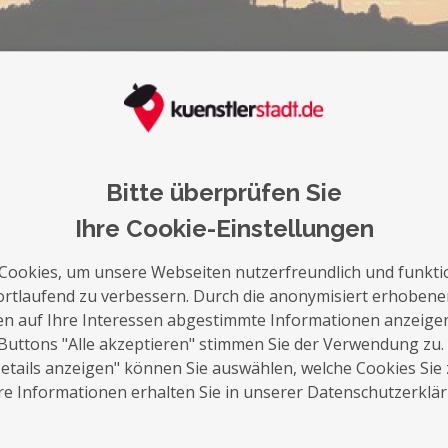
auf die Merkliste
Nachricht schreiben
Bitte überprüfen Sie
Über Mich
Ihre Cookie-Einstellungen
Nach langer Pause habe ich die Fotografie 
Cookies, um unsere Webseiten nutzerfreundlich und funkti
Möglichkeiten, die die digitale Welt heute 
ortlaufend zu verbessern. Durch die anonymisiert erhoben
genommen und inspirieren mich immer wie
en auf Ihre Interessen abgestimmte Informationen anzeige
Von der Produktfotografie für mein eige
Buttons "Alle akzeptieren" stimmen Sie der Verwendung zu.
mehr der People- und Portraitfotografie
tails anzeigen" können Sie auswählen, welche Cookies Sie
aber auch das Spontane in der Streetfotog
e Informationen erhalten Sie in unserer Datenschutzerklä
Blickwinkel auf meine Umwelt.
Aber auch die klaren Linie in der Architekt