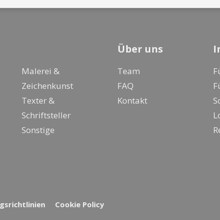
Über uns
I
Malerei &
Team
F
Zeichenkunst
FAQ
F
Texter &
Kontakt
S
Schriftsteller
L
Sonstige
R
srichtlinien
Cookie Policy