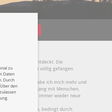
Buchungsanfrage
wieder für mich entdeckt. Die
onal zu
bietet, haben mich völlig gefangen
en Daten
der neu.
n. Durch
nes Unternehmen habe ich mich mehr und
 Über den
 gewidmet. Der Umgang mit Menschen,
 zulassen
rafie eröffnen mir immer wieder neue
rung.
ur faszinieren mich, bedingt durch