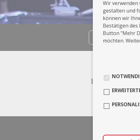
Wir verwenden 
gestalten und f
können wir Ihn
Bestätigen des 
Button "Mehr De
teilen
möchten. Weiter
Info
NOTWENDI
Leistungen
ERWEITERT
Musik
PERSONALI