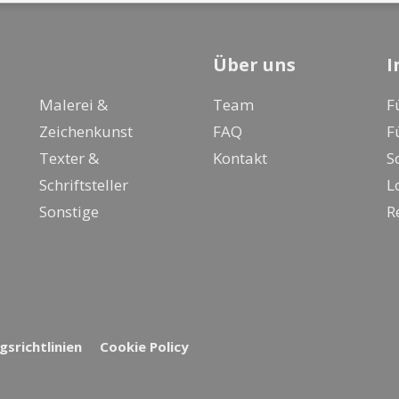
Über uns
I
Malerei &
Team
F
Zeichenkunst
FAQ
F
Texter &
Kontakt
S
Schriftsteller
L
Sonstige
R
srichtlinien
Cookie Policy