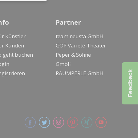
nfo
Partner
ür Künstler
team neusta GmbH
ür Kunden
GOP Varieté-Theater
o geht buchen
Peper & Söhne
ogin
GmbH
egistrieren
RAUMPERLE GmbH