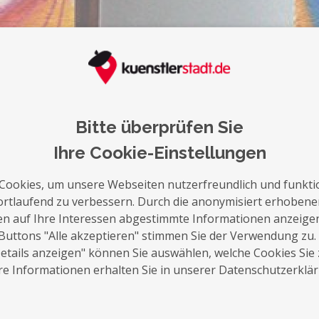
auf die Merkliste
Nachricht schreiben
Bitte überprüfen Sie
Über Mich
Ihre Cookie-Einstellungen
Mein Name ist Petra Dockendorf und ich l
Cookies, um unsere Webseiten nutzerfreundlich und funkti
ortlaufend zu verbessern. Durch die anonymisiert erhoben
Ich liebe meinen Beruf,- ich bin psychoana
en auf Ihre Interessen abgestimmte Informationen anzeige
neben der therapeutischen Arbeit Offenes A
Buttons "Alle akzeptieren" stimmen Sie der Verwendung zu.
Erwachsene jeden Alters an.
tails anzeigen" können Sie auswählen, welche Cookies Sie
e Informationen erhalten Sie in unserer Datenschutzerklä
Wer mehr über mich wissen mag, der kann 
stöbern.