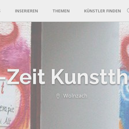
S
INSERIEREN
THEMEN
KÜNSTLER FINDEN
-Zeit Kunstth
Wolnzach