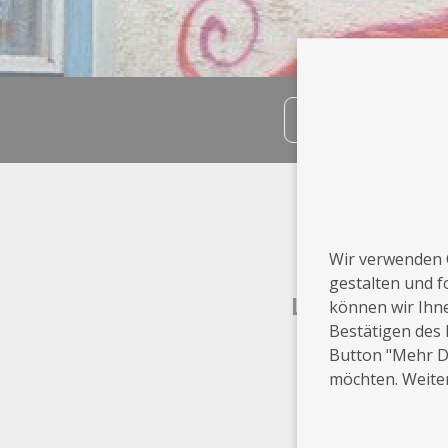
teilen
Info
Wolnzach
Wir verwenden 
gestalten und f
Leistungen
können wir Ihn
Bestätigen des 
Button "Mehr De
Sonstige
möchten. Weiter