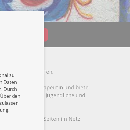
Buchungsanfrage
ebe mitten im Hopfen.
onal zu
en Daten
lytische Kunsttherapeutin und biete
n. Durch
telier für Kinder, Jugendliche und
 Über den
 zulassen
rung.
gern auf meinen Seiten im Netz