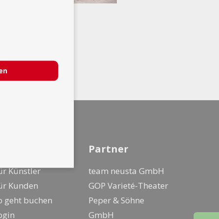
ren
nfo
Partner
ür Künstler
team neusta GmbH
ür Kunden
GOP Varieté-Theater
o geht buchen
Peper & Söhne
ogin
GmbH