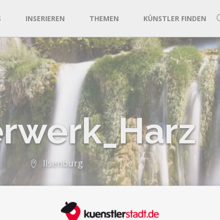
S
INSERIEREN
THEMEN
KÜNSTLER FINDEN
erwerk_Harz
Ilsenburg