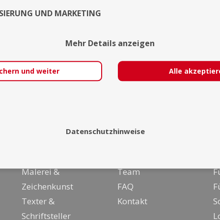
SIERUNG UND MARKETING
Mehr Details anzeigen
chern und weiter
Alle akzeptie
Datenschutzhinweise
Über uns
I
Malerei &
Team
F
Zeichenkunst
FAQ
F
Texter &
Kontakt
S
Schriftsteller
L