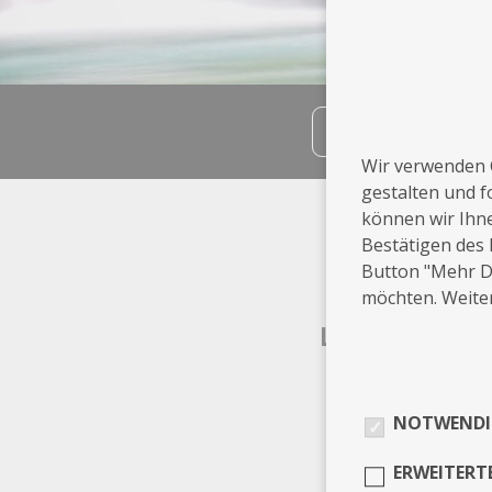
teilen
Wir verwenden 
gestalten und f
Info
können wir Ihn
Bestätigen des 
Ilsenburg
Button "Mehr De
möchten. Weiter
Leistungen
Akt
NOTWENDI
ERWEITERT