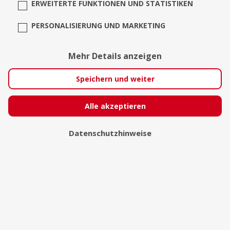
ERWEITERTE FUNKTIONEN UND STATISTIKEN
PERSONALISIERUNG UND MARKETING
Mehr Details anzeigen
Speichern und weiter
Alle akzeptieren
Clown Klikusch - Clownerie,
Datenschutzhinweise
Jonglage, Stelzen, Walkact,
Percussion,...
Metzingen/Glems