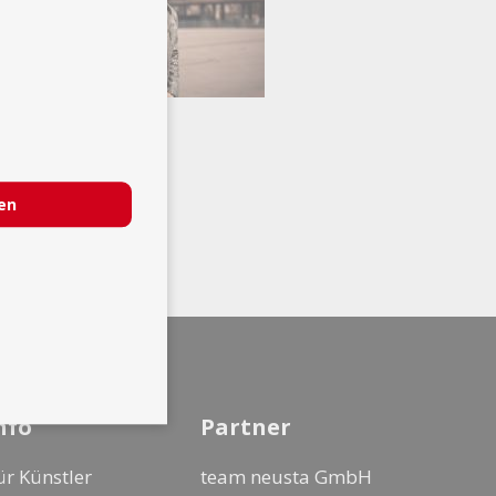
ren
nfo
Partner
ür Künstler
team neusta GmbH