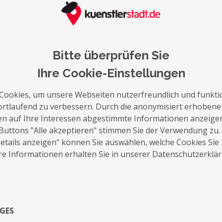
Bitte überprüfen Sie
auf die Merkliste
Nachricht schreiben
Ihre Cookie-Einstellungen
Cookies, um unsere Webseiten nutzerfreundlich und funkti
Über Mich
ortlaufend zu verbessern. Durch die anonymisiert erhoben
en auf Ihre Interessen abgestimmte Informationen anzeige
Aus meinem Interesse zum Einfangen schö
Buttons "Alle akzeptieren" stimmen Sie der Verwendung zu.
Leidenschaft. Mit dieser möchte ich Mensch
tails anzeigen" können Sie auswählen, welche Cookies Sie
Kunst werden lassen.
e Informationen erhalten Sie in unserer Datenschutzerklä
Exposé
GES