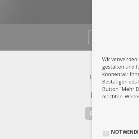
teilen
Wir verwenden 
Info
gestalten und f
können wir Ihn
Putzbrunn
Bestätigen des 
Button "Mehr De
Leistungen
möchten. Weiter
Retuschierer
NOTWENDI